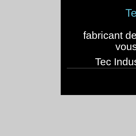
Te
fabricant d
vous
Tec Indus