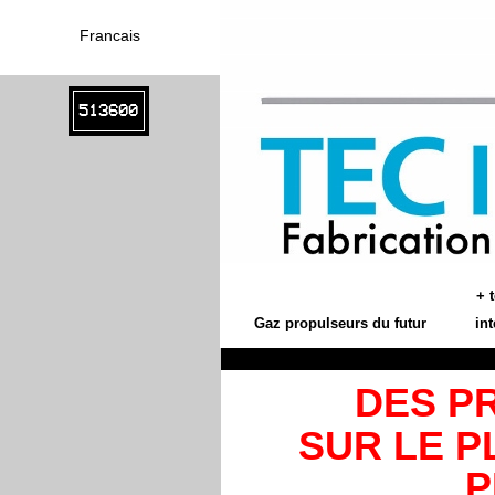
Francais
513600
+ 
Gaz propulseurs du futur
in
DES P
SUR LE P
P